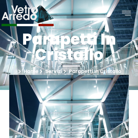
Parapetti In
Cristallo
Home
Servizi
Parapetti In Cristallo